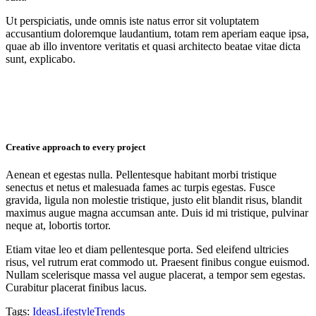
Ut perspiciatis, unde omnis iste natus error sit voluptatem
accusantium doloremque laudantium, totam rem aperiam eaque ipsa,
quae ab illo inventore veritatis et quasi architecto beatae vitae dicta
sunt, explicabo.
Creative approach to every project
Aenean et egestas nulla. Pellentesque habitant morbi tristique
senectus et netus et malesuada fames ac turpis egestas. Fusce
gravida, ligula non molestie tristique, justo elit blandit risus, blandit
maximus augue magna accumsan ante. Duis id mi tristique, pulvinar
neque at, lobortis tortor.
Etiam vitae leo et diam pellentesque porta. Sed eleifend ultricies
risus, vel rutrum erat commodo ut. Praesent finibus congue euismod.
Nullam scelerisque massa vel augue placerat, a tempor sem egestas.
Curabitur placerat finibus lacus.
Tags:
Ideas
Lifestyle
Trends